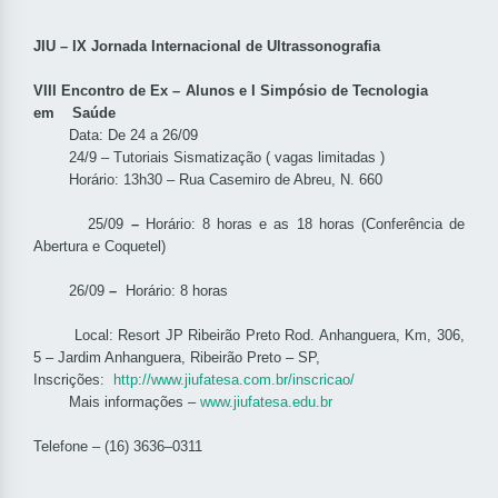
JIU – IX Jornada Internacional de Ultrassonografia
VIII Encontro de Ex – Alunos e I Simpósio de Tecnologia
em Saúde
Data: De 24 a 26/09
24/9 – Tutoriais Sismatização ( vagas limitadas )
Horário: 13h30 – Rua Casemiro de Abreu, N. 660
25/09
–
Horário: 8 horas e as 18 horas (Conferência de
Abertura e Coquetel)
26/09
–
Horário: 8 horas
Local: Resort JP Ribeirão Preto Rod. Anhanguera, Km, 306,
5 – Jardim Anhanguera, Ribeirão Preto – SP,
Inscrições:
http://www.jiufatesa.com.br/inscricao/
Mais informações –
www.jiufatesa.edu.br
Telef
one – (16) 3636–0311