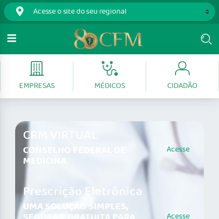
EMPRESAS
MÉDICOS
CIDADÃO
CRM VIRTUAL
CONSELHO FEDERAL DE
Acesse
MEDICINA
Prescrição Eletrônica
UMA SOLUÇÃO SIMPLES,
SEGURA E GRATUITA PARA
Acesse