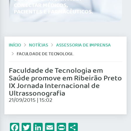
CONECTAR MÉDICOS,
PACIENTES E FARMACÊUTICOS.
INÍCIO
NOTÍCIAS
ASSESSORIA DE IMPRENSA
FACULDADE DE TECNOLOGIA EM SAÚDE PROMOVE EM RIBEIRÃO PRETO IX JORNADA INTERNACIONAL DE ULTRASSONOGRAFIA
Faculdade de Tecnologia em
Saúde promove em Ribeirão Preto
IX Jornada Internacional de
Ultrassonografia
21/09/2015 | 15:02
Facebook
Twitter
LinkedIn
Email
Print
Share