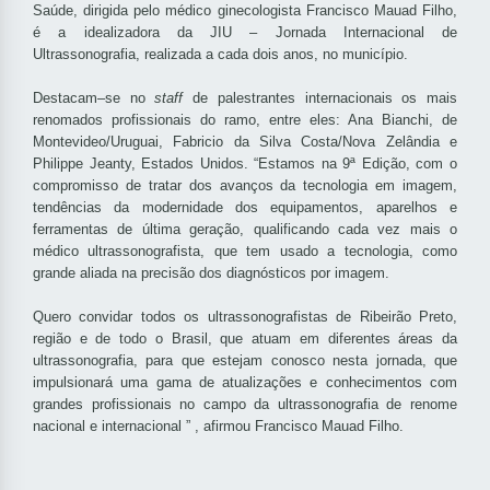
Saúde, dirigida pelo médico ginecologista Francisco Mauad Filho,
é a idealizadora da JIU – Jornada Internacional de
Ultrassonografia, realizada a cada dois anos, no município.
Destacam–se no
staff
de palestrantes internacionais os mais
renomados profissionais do ramo, entre eles: Ana Bianchi, de
Montevideo/Uruguai, Fabricio da Silva Costa/Nova Zelândia e
Philippe Jeanty, Estados Unidos. “Estamos na 9ª Edição, com o
compromisso de tratar dos avanços da tecnologia em imagem,
tendências da modernidade dos equipamentos, aparelhos e
ferramentas de última geração, qualificando cada vez mais o
médico ultrassonografista, que tem usado a tecnologia, como
grande aliada na precisão dos diagnósticos por imagem.
Quero convidar todos os ultrassonografistas de Ribeirão Preto,
região e de todo o Brasil, que atuam em diferentes áreas da
ultrassonografia, para que estejam conosco nesta jornada, que
impulsionará uma gama de atualizações e conhecimentos com
grandes profissionais no campo da ultrassonografia de renome
nacional e internacional ” , afirmou Francisco Mauad Filho.