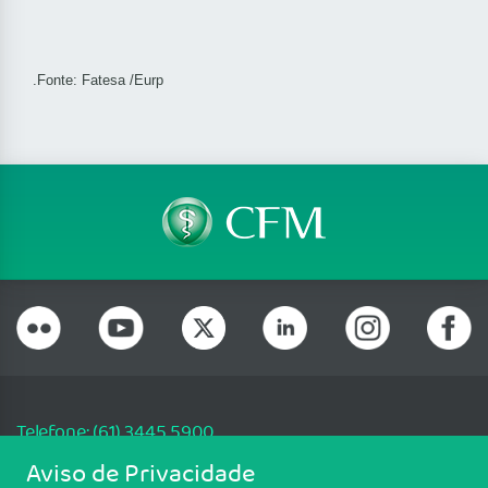
.Fonte:
Fatesa /Eurp
Telefone: (61) 3445 5900
Email: cfm@portalmedico.org.br
Aviso de Privacidade
SGAS 616, Conjunto D, Lote 115, L2 Sul, Brasília/DF - CEP: 70200-760 -