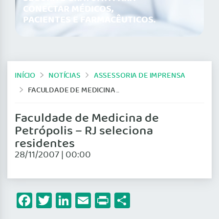
CONECTAR MÉDICOS,
PACIENTES E FARMACÊUTICOS.
INÍCIO
NOTÍCIAS
ASSESSORIA DE IMPRENSA
FACULDADE DE MEDICINA DE PETRÓPOLIS – RJ SELECIONA RESIDENTES
Faculdade de Medicina de
Petrópolis – RJ seleciona
residentes
28/11/2007 | 00:00
Facebook
Twitter
LinkedIn
Email
Print
Share