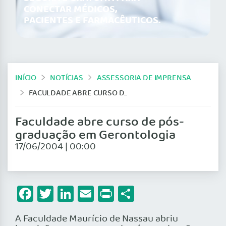
CONECTAR MÉDICOS,
PACIENTES E FARMACÊUTICOS.
INÍCIO
NOTÍCIAS
ASSESSORIA DE IMPRENSA
FACULDADE ABRE CURSO DE PÓS-GRADUAÇÃO EM GERONTOLOGIA
Faculdade abre curso de pós-
graduação em Gerontologia
17/06/2004 | 00:00
Facebook
Twitter
LinkedIn
Email
Print
Share
A Faculdade Maurício de Nassau abriu