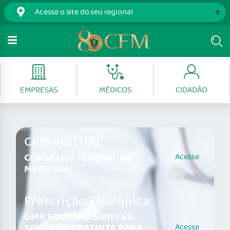
EMPRESAS
MÉDICOS
CIDADÃO
CRM VIRTUAL
CONSELHO FEDERAL DE
Acesse
MEDICINA
Prescrição Eletrônica
UMA SOLUÇÃO SIMPLES,
SEGURA E GRATUITA PARA
Acesse