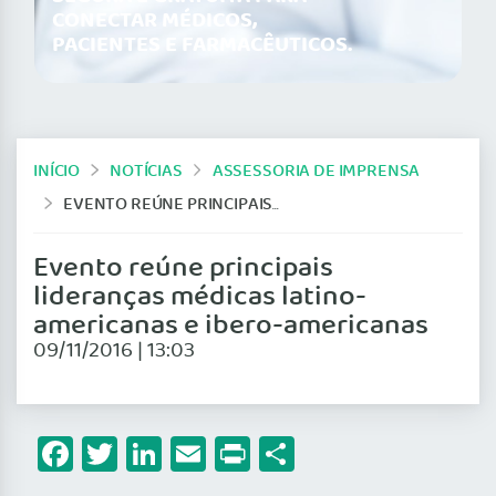
CONECTAR MÉDICOS,
PACIENTES E FARMACÊUTICOS.
INÍCIO
NOTÍCIAS
ASSESSORIA DE IMPRENSA
EVENTO REÚNE PRINCIPAIS LIDERANÇAS MÉDICAS LATINO-AMERICANAS E IBERO-AMERICANAS
Evento reúne principais
lideranças médicas latino-
americanas e ibero-americanas
09/11/2016 | 13:03
Facebook
Twitter
LinkedIn
Email
Print
Share