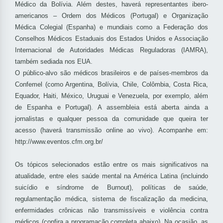
Médico da Bolívia. Além destes, haverá representantes ibero-
americanos – Ordem dos Médicos (Portugal) e Organização
Médica Colegial (Espanha) e mundiais como a Federação dos
Conselhos Médicos Estaduais dos Estados Unidos e Associação
Internacional de Autoridades Médicas Reguladoras (IAMRA),
também sediada nos EUA.
O público-alvo são médicos brasileiros e de países-membros da
Confemel (como Argentina, Bolívia, Chile, Colômbia, Costa Rica,
Equador, Haiti, México, Uruguai e Venezuela, por exemplo, além
de Espanha e Portugal). A assembleia está aberta ainda a
jornalistas e qualquer pessoa da comunidade que queira ter
acesso (haverá transmissão online ao vivo). Acompanhe em:
http://www.eventos.cfm.org.br/
Os tópicos selecionados estão entre os mais significativos na
atualidade, entre eles saúde mental na América Latina (incluindo
suicídio e síndrome de Burnout), políticas de saúde,
regulamentação médica, sistema de fiscalização da medicina,
enfermidades crônicas não transmissíveis e violência contra
médicos (confira a programação completa abaixo). Na ocasião, as