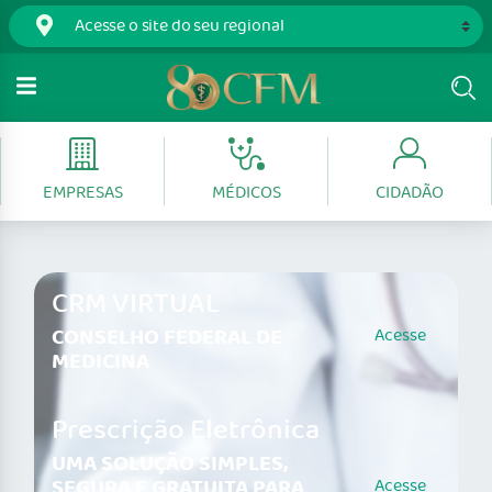
EMPRESAS
MÉDICOS
CIDADÃO
CRM VIRTUAL
CONSELHO FEDERAL DE
Acesse
MEDICINA
Prescrição Eletrônica
UMA SOLUÇÃO SIMPLES,
SEGURA E GRATUITA PARA
Acesse