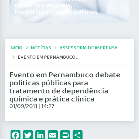
CONECTAR MÉDICOS,
PACIENTES E FARMACÊUTICOS.
INÍCIO
NOTÍCIAS
ASSESSORIA DE IMPRENSA
EVENTO EM PERNAMBUCO DEBATE POLÍTICAS PÚBLICAS PARA TRATAMENTO DE DEPENDÊNCIA QUÍMICA E PRÁTICA CLÍNICA
Evento em Pernambuco debate
políticas públicas para
tratamento de dependência
química e prática clínica
01/09/2011 | 14:27
Facebook
Twitter
LinkedIn
Email
Print
Share