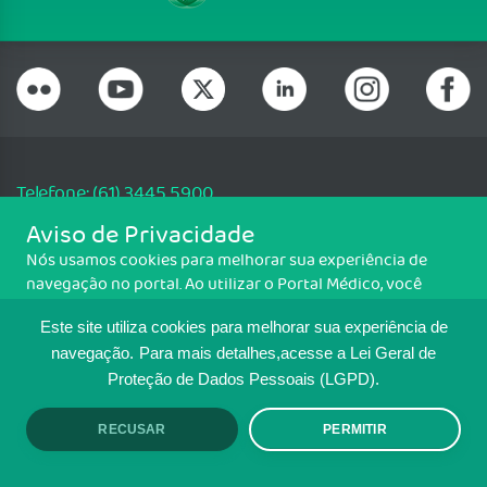
Telefone: (61) 3445 5900
Email: cfm@portalmedico.org.br
Aviso de Privacidade
SGAS 616, Conjunto D, Lote 115, L2 Sul, Brasília/DF - CEP: 70200-760 -
Nós usamos cookies para melhorar sua experiência de
CNPJ: 33.583.550/0001-30
navegação no portal. Ao utilizar o Portal Médico, você
Copyright CFM. Todos os direitos reservados.
concorda com a política de monitoramento de cookies.
Este site utiliza cookies para melhorar sua experiência de
Para ter mais informações sobre como isso é feito, acesse
MAPA DO SITE
Política de cookies
. Se você concorda, clique em ACEITO.
navegação.
Para mais detalhes,acesse a Lei Geral de
Proteção de Dados Pessoais (LGPD).
TRANSPARÊNCIA E PRESTAÇÃO DE
CONTAS
RECUSAR
PERMITIR
ACEITO