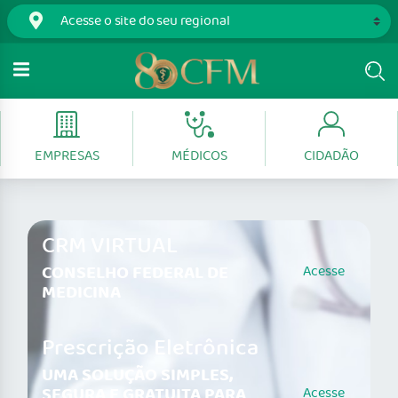
EMPRESAS
MÉDICOS
CIDADÃO
CRM VIRTUAL
CONSELHO FEDERAL DE
Acesse
MEDICINA
Prescrição Eletrônica
UMA SOLUÇÃO SIMPLES,
SEGURA E GRATUITA PARA
Acesse