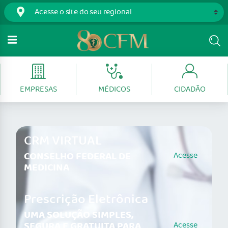
EMPRESAS
MÉDICOS
CIDADÃO
CRM VIRTUAL
CONSELHO FEDERAL DE
Acesse
MEDICINA
Prescrição Eletrônica
UMA SOLUÇÃO SIMPLES,
SEGURA E GRATUITA PARA
Acesse