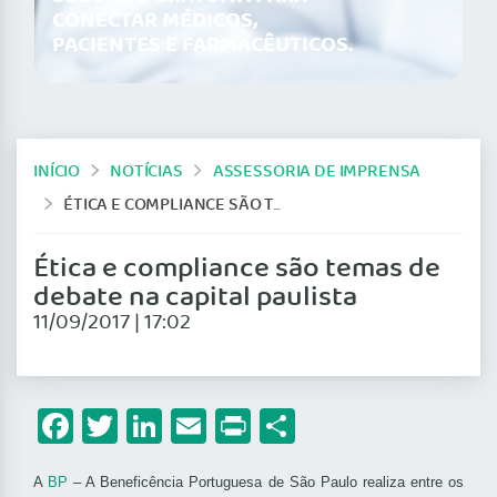
CONECTAR MÉDICOS,
PACIENTES E FARMACÊUTICOS.
INÍCIO
NOTÍCIAS
ASSESSORIA DE IMPRENSA
ÉTICA E COMPLIANCE SÃO TEMAS DE DEBATE NA CAPITAL PAULISTA
Ética e compliance são temas de
debate na capital paulista
11/09/2017 | 17:02
Facebook
Twitter
LinkedIn
Email
Print
Share
A
BP
– A Beneficência Portuguesa de São Paulo realiza entre os