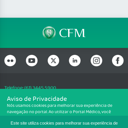
Telefone: (61) 3445 5900
Email: cfm@portalmedico.org.br
Aviso de Privacidade
SGAS 616, Conjunto D, Lote 115, L2 Sul, Brasília/DF - CEP: 70200-760 -
Nós usamos cookies para melhorar sua experiência de
CNPJ: 33.583.550/0001-30
navegação no portal. Ao utilizar o Portal Médico, você
Copyright CFM. Todos os direitos reservados.
concorda com a política de monitoramento de cookies.
Este site utiliza cookies para melhorar sua experiência de
Para ter mais informações sobre como isso é feito, acesse