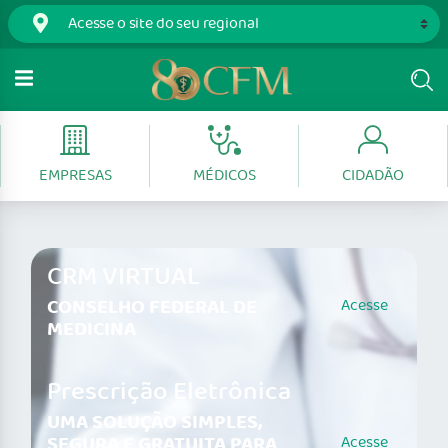
EMPRESAS
MÉDICOS
CIDADÃO
CRM VIRTUAL
CONSELHO FEDERAL DE
Acesse
MEDICINA
Prescrição Eletrônica
UMA SOLUÇÃO SIMPLES,
SEGURA E GRATUITA PARA
Acesse