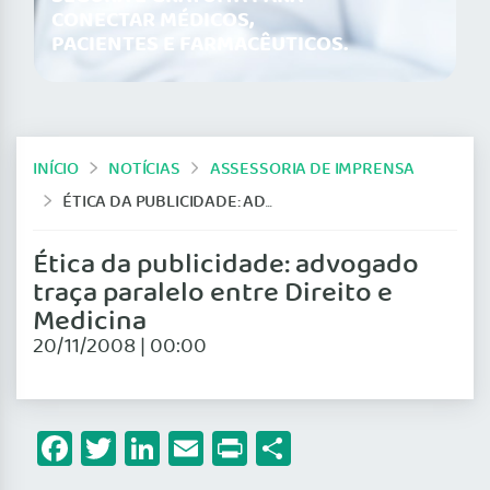
CONECTAR MÉDICOS,
PACIENTES E FARMACÊUTICOS.
INÍCIO
NOTÍCIAS
ASSESSORIA DE IMPRENSA
ÉTICA DA PUBLICIDADE: ADVOGADO TRAÇA PARALELO ENTRE DIREITO E MEDICINA
Ética da publicidade: advogado
traça paralelo entre Direito e
Medicina
20/11/2008 | 00:00
Facebook
Twitter
LinkedIn
Email
Print
Share