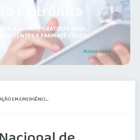
ão Eletrônica
LES, SEGURA E GRATUITA PARA
, PACIENTES E FARMACÊUTICOS.
Acesse
agora
 EMERGÊNCIAS CLÍNICAS
 Nacional de