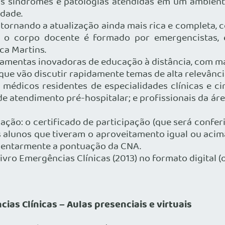
ipais síndromes e patologias atendidas em um ambie
idade.
tornando a atualização ainda mais rica e completa, co
 o corpo docente é formado por emergencistas, e
ica Martins.
rramentas inovadoras de educação à distância, com ma
ue vão discutir rapidamente temas de alta relevânci
 médicos residentes de especialidades clínicas e c
e atendimento pré-hospitalar; e profissionais da ár
cação: o certificado de participação (que será confer
 alunos que tiveram o aproveitamento igual ou acima
entarmente a pontuação da CNA.
o Emergências Clínicas (2013) no formato digital (on
ias Clínicas – Aulas presenciais e virtuais