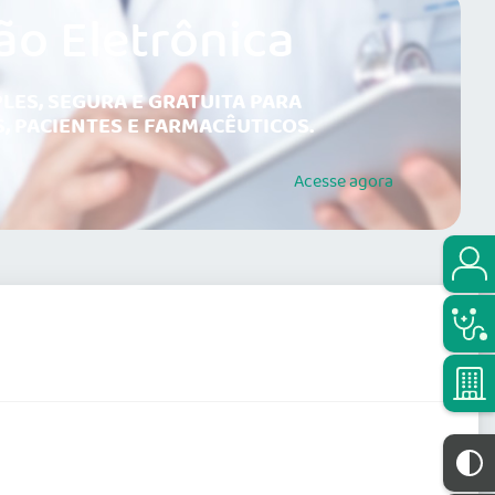
ão Eletrônica
LES, SEGURA E GRATUITA PARA
, PACIENTES E FARMACÊUTICOS.
Acesse
agora