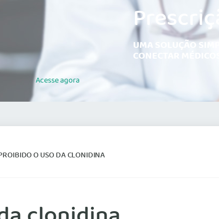
Prescriç
UMA SOLUÇÃO SIMP
CONECTAR MÉDICOS
Acesse
agora
PROIBIDO O USO DA CLONIDINA
da clonidina