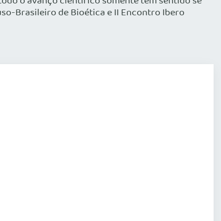
odo o avanço científico somente tem sentido se
so-Brasileiro de Bioética e II Encontro Ibero