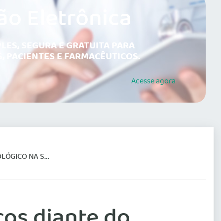
ão Eletrônica
LES, SEGURA E GRATUITA PARA
, PACIENTES E FARMACÊUTICOS.
Acesse
agora
 E NA MEDICINA
cos diante do