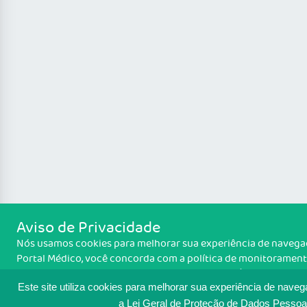
Aviso de Privacidade
Nós usamos cookies para melhorar sua experiência de navegaçã
Portal Médico, você concorda com a política de monitoramento
Política de cooki
informações sobre como isso é feito, acesse
ACEITO.
Este site utiliza cookies para melhorar sua experiência de nave
a Lei Geral de Proteção de Dados Pessoa