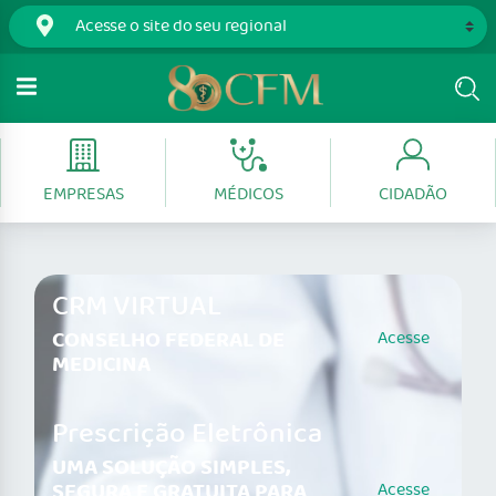
EMPRESAS
MÉDICOS
CIDADÃO
CRM VIRTUAL
CONSELHO FEDERAL DE
Acesse
MEDICINA
Prescrição Eletrônica
UMA SOLUÇÃO SIMPLES,
SEGURA E GRATUITA PARA
Acesse