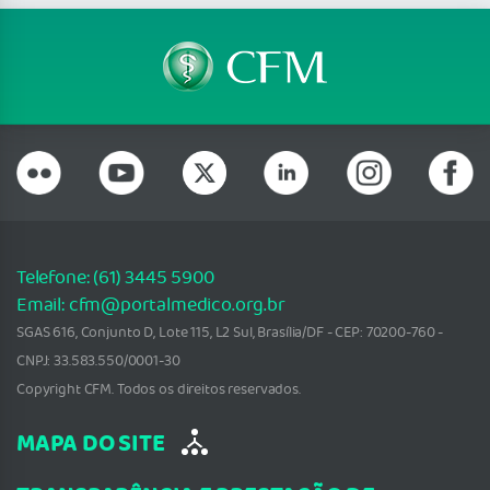
Telefone: (61) 3445 5900
Email: cfm@portalmedico.org.br
SGAS 616, Conjunto D, Lote 115, L2 Sul, Brasília/DF - CEP: 70200-760 -
CNPJ: 33.583.550/0001-30
Copyright CFM. Todos os direitos reservados.
MAPA DO SITE