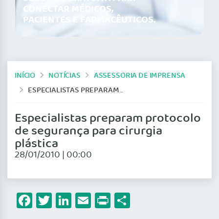
CONECTAR MÉDICOS,
PACIENTES E FARMACÊUTICOS.
INÍCIO
NOTÍCIAS
ASSESSORIA DE IMPRENSA
ESPECIALISTAS PREPARAM PROTOCOLO DE SEGURANÇA PARA CIRURGIA PLÁSTICA
Especialistas preparam protocolo
de segurança para cirurgia
plástica
28/01/2010 | 00:00
Facebook
Twitter
LinkedIn
Email
Print
Share