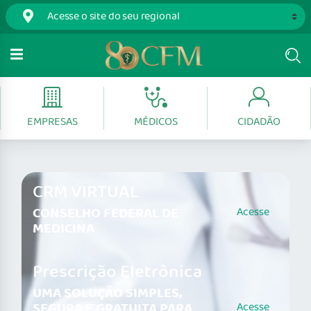
EMPRESAS
MÉDICOS
CIDADÃO
CRM VIRTUAL
CONSELHO FEDERAL DE
Acesse
MEDICINA
Prescrição Eletrônica
UMA SOLUÇÃO SIMPLES,
SEGURA E GRATUITA PARA
Acesse