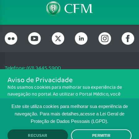
Telefone: (61) 3445 5900
Email: cfm@portalmedico.org.br
Aviso de Privacidade
SGAS 616, Conjunto D, Lote 115, L2 Sul, Brasília/DF - CEP: 70200-760 -
Nós usamos cookies para melhorar sua experiência de
CNPJ: 33.583.550/0001-30
navegação no portal. Ao utilizar o Portal Médico, você
Copyright CFM. Todos os direitos reservados.
concorda com a política de monitoramento de cookies.
Este site utiliza cookies para melhorar sua experiência de
Para ter mais informações sobre como isso é feito, acesse
MAPA DO SITE
Política de cookies
. Se você concorda, clique em ACEITO.
navegação.
Para mais detalhes,acesse a Lei Geral de
Proteção de Dados Pessoais (LGPD).
TRANSPARÊNCIA E PRESTAÇÃO DE
CONTAS
RECUSAR
PERMITIR