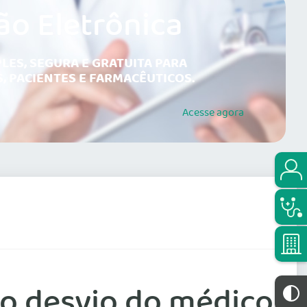
ão Eletrônica
LES, SEGURA E GRATUITA PARA
, PACIENTES E FARMACÊUTICOS.
Acesse
agora
o desvio do médico