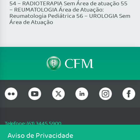
54 – RADIOTERAPIA Sem Área de atuação 55
– REUMATOLOGIA Área de Atuação:
Reumatologia Pediátrica 56 – UROLOGIA Sem
Área de Atuação
Telefone: (61) 3445 5900
Email: cfm@portalmedico.org.br
Aviso de Privacidade
SGAS 616, Conjunto D, Lote 115, L2 Sul, Brasília/DF - CEP: 70200-760 -