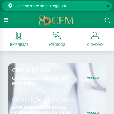
EMPRESAS
MÉDICOS
CIDADÃO
CRM VIRTUAL
CONSELHO FEDERAL DE
Acesse
MEDICINA
Prescrição Eletrônica
UMA SOLUÇÃO SIMPLES,
SEGURA E GRATUITA PARA
Acesse