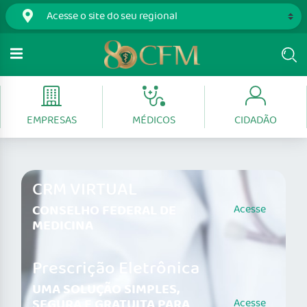
EMPRESAS
MÉDICOS
CIDADÃO
CRM VIRTUAL
CONSELHO FEDERAL DE
Acesse
MEDICINA
Prescrição Eletrônica
UMA SOLUÇÃO SIMPLES,
SEGURA E GRATUITA PARA
Acesse