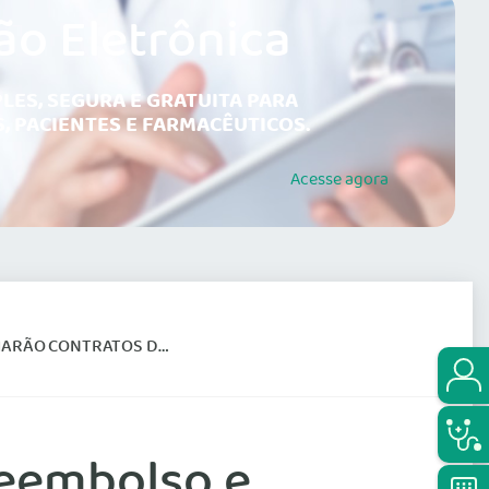
ão Eletrônica
LES, SEGURA E GRATUITA PARA
, PACIENTES E FARMACÊUTICOS.
Acesse
agora
ONTRATOS DA ABRAMGE
reembolso e