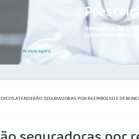
Prescriç
UMA SOLUÇÃO SIMP
CONECTAR MÉDICOS
Acesse
agora
ÉDICOS ATENDERÃO SEGURADORAS POR REEMBOLSO E DENUNCIARÃO C
rão seguradoras por 