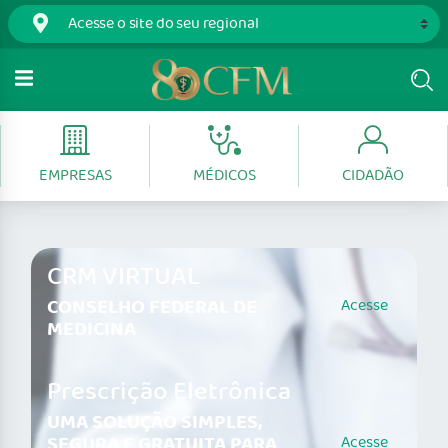
EMPRESAS
MÉDICOS
CIDADÃO
CRM VIRTUAL
CONSELHO FEDERAL DE
Acesse
MEDICINA
Prescrição Eletrônica
UMA SOLUÇÃO SIMPLES,
SEGURA E GRATUITA PARA
Acesse