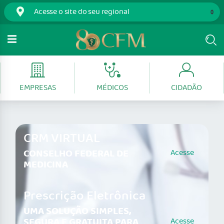
EMPRESAS
MÉDICOS
CIDADÃO
CRM VIRTUAL
CONSELHO FEDERAL DE
Acesse
MEDICINA
Prescrição Eletrônica
UMA SOLUÇÃO SIMPLES,
SEGURA E GRATUITA PARA
Acesse