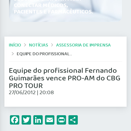
CONECTAR MÉDICOS,
PACIENTES E FARMACÊUTICOS.
INÍCIO
NOTÍCIAS
ASSESSORIA DE IMPRENSA
EQUIPE DO PROFISSIONAL FERNANDO GUIMARÃES VENCE PRO-AM DO CBG PRO TOUR
Equipe do profissional Fernando
Guimarães vence PRO-AM do CBG
PRO TOUR
27/06/2012 | 20:08
Facebook
Twitter
LinkedIn
Email
Print
Share