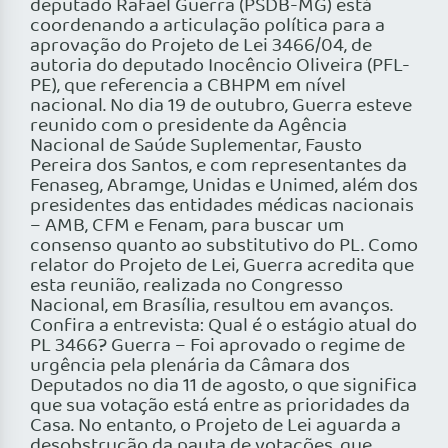
deputado Rafael Guerra (PSDB-MG) está
coordenando a articulação política para a
aprovação do Projeto de Lei 3466/04, de
autoria do deputado Inocêncio Oliveira (PFL-
PE), que referencia a CBHPM em nível
nacional. No dia 19 de outubro, Guerra esteve
reunido com o presidente da Agência
Nacional de Saúde Suplementar, Fausto
Pereira dos Santos, e com representantes da
Fenaseg, Abramge, Unidas e Unimed, além dos
presidentes das entidades médicas nacionais
– AMB, CFM e Fenam, para buscar um
consenso quanto ao substitutivo do PL. Como
relator do Projeto de Lei, Guerra acredita que
esta reunião, realizada no Congresso
Nacional, em Brasília, resultou em avanços.
Confira a entrevista: Qual é o estágio atual do
PL 3466? Guerra – Foi aprovado o regime de
urgência pela plenária da Câmara dos
Deputados no dia 11 de agosto, o que significa
que sua votação está entre as prioridades da
Casa. No entanto, o Projeto de Lei aguarda a
desobstrução da pauta de votações, que