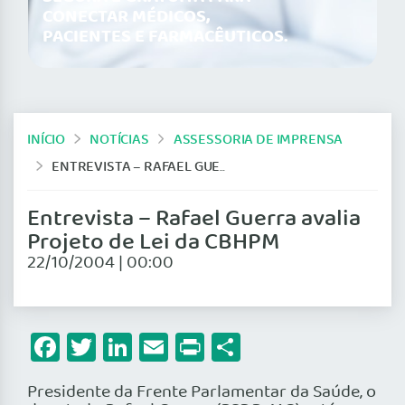
CONECTAR MÉDICOS,
PACIENTES E FARMACÊUTICOS.
INÍCIO
NOTÍCIAS
ASSESSORIA DE IMPRENSA
ENTREVISTA – RAFAEL GUERRA AVALIA PROJETO DE LEI DA CBHPM
Entrevista – Rafael Guerra avalia
Projeto de Lei da CBHPM
22/10/2004 | 00:00
Facebook
Twitter
LinkedIn
Email
Print
Share
Presidente da Frente Parlamentar da Saúde, o