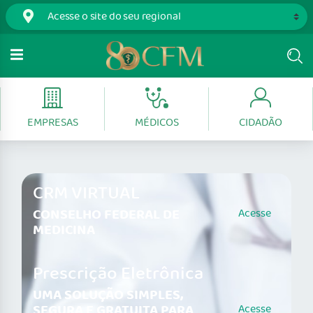
EMPRESAS
MÉDICOS
CIDADÃO
CRM VIRTUAL
CONSELHO FEDERAL DE
Acesse
MEDICINA
Prescrição Eletrônica
UMA SOLUÇÃO SIMPLES,
SEGURA E GRATUITA PARA
Acesse