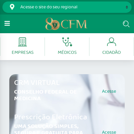
EMPRESAS
MÉDICOS
CIDADÃO
CRM VIRTUAL
CONSELHO FEDERAL DE
Acesse
MEDICINA
Prescrição Eletrônica
UMA SOLUÇÃO SIMPLES,
SEGURA E GRATUITA PARA
Acesse