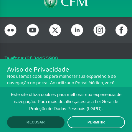
Telefone: (61) 3445 5900
Email: cfm@portalmedico.org.br
Aviso de Privacidade
SGAS 616, Conjunto D, Lote 115, L2 Sul, Brasília/DF - CEP: 70200-760 -
Nós usamos cookies para melhorar sua experiência de
CNPJ: 33.583.550/0001-30
navegação no portal. Ao utilizar o Portal Médico, você
Copyright CFM. Todos os direitos reservados.
concorda com a política de monitoramento de cookies.
Este site utiliza cookies para melhorar sua experiência de
Para ter mais informações sobre como isso é feito, acesse
MAPA DO SITE
Política de cookies
. Se você concorda, clique em ACEITO.
navegação.
Para mais detalhes,acesse a Lei Geral de
Proteção de Dados Pessoais (LGPD).
TRANSPARÊNCIA E PRESTAÇÃO DE
CONTAS
RECUSAR
PERMITIR
ACEITO