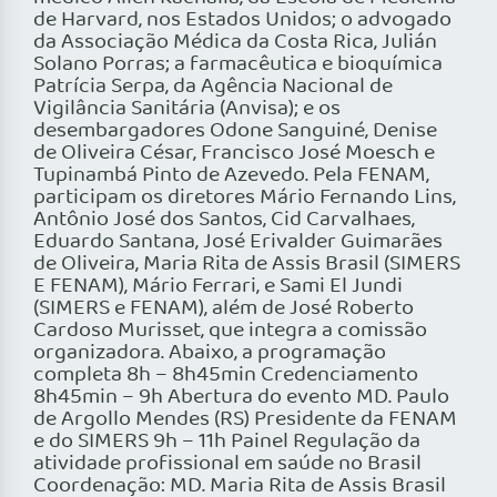
de Harvard, nos Estados Unidos; o advogado
da Associação Médica da Costa Rica, Julián
Solano Porras; a farmacêutica e bioquímica
Patrícia Serpa, da Agência Nacional de
Vigilância Sanitária (Anvisa); e os
desembargadores Odone Sanguiné, Denise
de Oliveira César, Francisco José Moesch e
Tupinambá Pinto de Azevedo. Pela FENAM,
participam os diretores Mário Fernando Lins,
Antônio José dos Santos, Cid Carvalhaes,
Eduardo Santana, José Erivalder Guimarães
de Oliveira, Maria Rita de Assis Brasil (SIMERS
E FENAM), Mário Ferrari, e Sami El Jundi
(SIMERS e FENAM), além de José Roberto
Cardoso Murisset, que integra a comissão
organizadora. Abaixo, a programação
completa 8h – 8h45min Credenciamento
8h45min – 9h Abertura do evento MD. Paulo
de Argollo Mendes (RS) Presidente da FENAM
e do SIMERS 9h – 11h Painel Regulação da
atividade profissional em saúde no Brasil
Coordenação: MD. Maria Rita de Assis Brasil