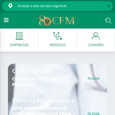
EMPRESAS
MÉDICOS
CIDADÃO
CRM VIRTUAL
CONSELHO FEDERAL DE
Acesse
MEDICINA
Prescrição Eletrônica
UMA SOLUÇÃO SIMPLES,
SEGURA E GRATUITA PARA
Acesse