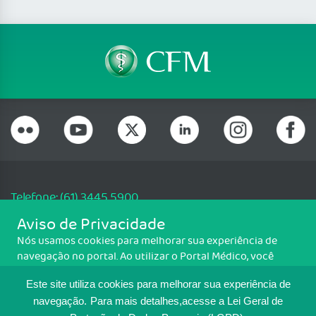
Telefone: (61) 3445 5900
Email: cfm@portalmedico.org.br
Aviso de Privacidade
SGAS 616, Conjunto D, Lote 115, L2 Sul, Brasília/DF - CEP: 70200-760 -
Nós usamos cookies para melhorar sua experiência de
CNPJ: 33.583.550/0001-30
navegação no portal. Ao utilizar o Portal Médico, você
Copyright CFM. Todos os direitos reservados.
concorda com a política de monitoramento de cookies.
Este site utiliza cookies para melhorar sua experiência de
Para ter mais informações sobre como isso é feito, acesse
MAPA DO SITE
Política de cookies
. Se você concorda, clique em ACEITO.
navegação.
Para mais detalhes,acesse a Lei Geral de