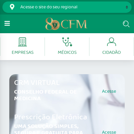
EMPRESAS
MÉDICOS
CIDADÃO
CRM VIRTUAL
CONSELHO FEDERAL DE
Acesse
MEDICINA
Prescrição Eletrônica
UMA SOLUÇÃO SIMPLES,
SEGURA E GRATUITA PARA
Acesse