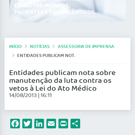
CONECTAR MÉDICOS,
PACIENTES E FARMACÊUTICOS.
INÍCIO
NOTÍCIAS
ASSESSORIA DE IMPRENSA
ENTIDADES PUBLICAM NOTA SOBRE MANUTENÇÃO DA LUTA CONTRA OS VETOS À LEI DO ATO MÉDICO
Entidades publicam nota sobre
manutenção da luta contra os
vetos à Lei do Ato Médico
14/08/2013 | 16:11
Facebook
Twitter
LinkedIn
Email
Print
Share