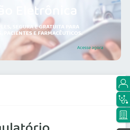
ão Eletrônica
LES, SEGURA E GRATUITA PARA
, PACIENTES E FARMACÊUTICOS.
Acesse
agora
ulatório