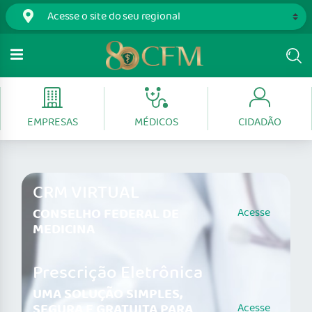
EMPRESAS
MÉDICOS
CIDADÃO
CRM VIRTUAL
CONSELHO FEDERAL DE
Acesse
MEDICINA
Prescrição Eletrônica
UMA SOLUÇÃO SIMPLES,
SEGURA E GRATUITA PARA
Acesse