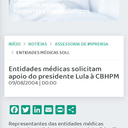
CONECTAR MÉDICOS,
PACIENTES E FARMACÊUTICOS.
INÍCIO
NOTÍCIAS
ASSESSORIA DE IMPRENSA
ENTIDADES MÉDICAS SOLICITAM APOIO DO PRESIDENTE LULA À CBHPM
Entidades médicas solicitam
apoio do presidente Lula à CBHPM
09/08/2004 | 00:00
Facebook
Twitter
LinkedIn
Email
Print
Share
Representantes das entidades médicas