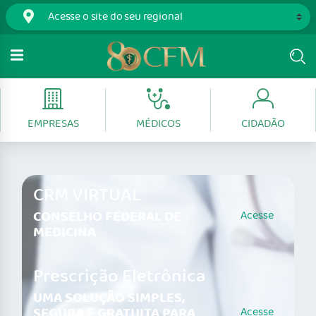
EMPRESAS
MÉDICOS
CIDADÃO
CRM VIRTUAL
CONSELHO FEDERAL DE
Acesse
MEDICINA
Prescrição Eletrônica
UMA SOLUÇÃO SIMPLES,
SEGURA E GRATUITA PARA
Acesse