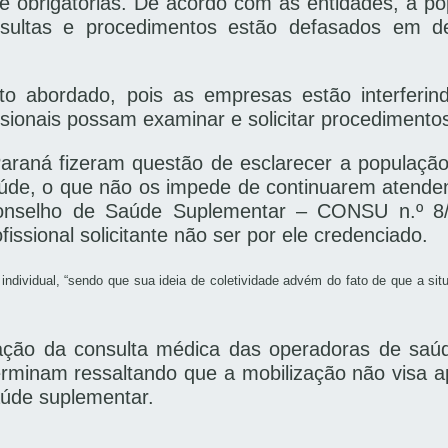
te obrigatórias. De acordo com as entidades, a p
sultas e procedimentos estão defasados em 
o abordado, pois as empresas estão interferin
ssionais possam examinar e solicitar procedimento
raná fizeram questão de esclarecer a população q
aúde, o que não os impede de continuarem atenden
Conselho de Saúde Suplementar – CONSU n.º 8
ssional solicitante não ser por ele credenciado.
ividual, “sendo que sua ideia de coletividade advém do fato de que a situ
lação da consulta médica das operadoras de sa
erminam ressaltando que a mobilização não visa a
aúde suplementar.