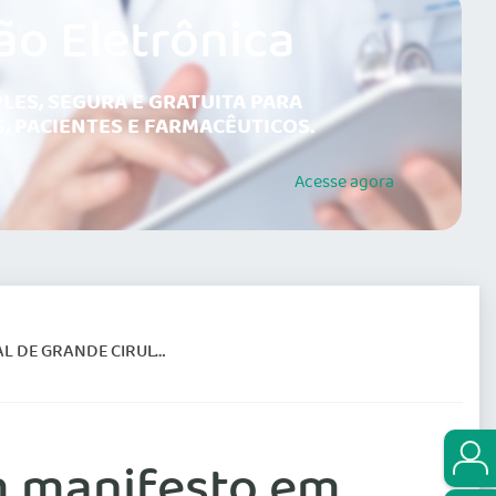
ão Eletrônica
LES, SEGURA E GRATUITA PARA
, PACIENTES E FARMACÊUTICOS.
Acesse
agora
 CIRULAÇÃO NO ESTADO
m manifesto em