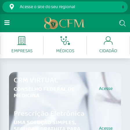
EMPRESAS
MÉDICOS
CIDADÃO
CRM VIRTUAL
CONSELHO FEDERAL DE
Acesse
MEDICINA
Prescrição Eletrônica
UMA SOLUÇÃO SIMPLES,
SEGURA E GRATUITA PARA
Acesse