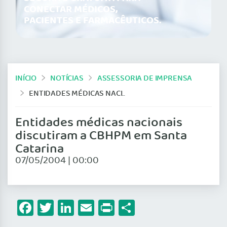
CONECTAR MÉDICOS,
PACIENTES E FARMACÊUTICOS.
INÍCIO
NOTÍCIAS
ASSESSORIA DE IMPRENSA
ENTIDADES MÉDICAS NACIONAIS DISCUTIRAM A CBHPM EM SANTA CATARINA
Entidades médicas nacionais
discutiram a CBHPM em Santa
Catarina
07/05/2004 | 00:00
Facebook
Twitter
LinkedIn
Email
Print
Share