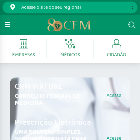
EMPRESAS
MÉDICOS
CIDADÃO
CRM VIRTUAL
CONSELHO FEDERAL DE
Acesse
MEDICINA
Prescrição Eletrônica
UMA SOLUÇÃO SIMPLES,
SEGURA E GRATUITA PARA
Acesse