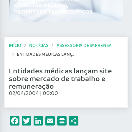
CONECTAR MÉDICOS,
PACIENTES E FARMACÊUTICOS.
INÍCIO
NOTÍCIAS
ASSESSORIA DE IMPRENSA
ENTIDADES MÉDICAS LANÇAM SITE SOBRE MERCADO DE TRABALHO E REMUNERAÇÃO
Entidades médicas lançam site
sobre mercado de trabalho e
remuneração
02/04/2004 | 00:00
Facebook
Twitter
LinkedIn
Email
Print
Share