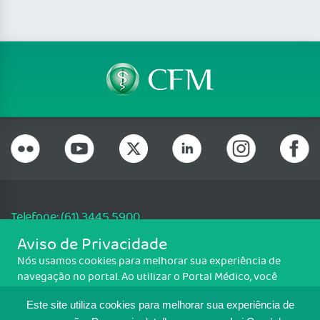
Telefone: (61) 3445 5900
Email: cfm@portalmedico.org.br
Aviso de Privacidade
SGAS 616, Conjunto D, Lote 115, L2 Sul, Brasília/DF - CEP: 70200-760 -
Nós usamos cookies para melhorar sua experiência de
CNPJ: 33.583.550/0001-30
navegação no portal. Ao utilizar o Portal Médico, você
Copyright CFM. Todos os direitos reservados.
concorda com a política de monitoramento de cookies.
Este site utiliza cookies para melhorar sua experiência de
Para ter mais informações sobre como isso é feito, acesse