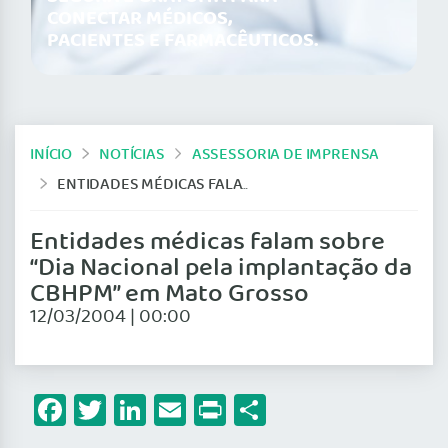
CONECTAR MÉDICOS,
PACIENTES E FARMACÊUTICOS.
INÍCIO
NOTÍCIAS
ASSESSORIA DE IMPRENSA
ENTIDADES MÉDICAS FALAM SOBRE “DIA NACIONAL PELA IMPLANTAÇÃO DA CBHPM” EM MATO GROSSO
Entidades médicas falam sobre
“Dia Nacional pela implantação da
CBHPM” em Mato Grosso
12/03/2004 | 00:00
Facebook
Twitter
LinkedIn
Email
Print
Share