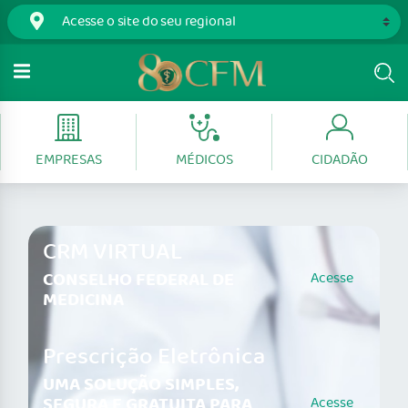
EMPRESAS
MÉDICOS
CIDADÃO
CRM VIRTUAL
CONSELHO FEDERAL DE
Acesse
MEDICINA
Prescrição Eletrônica
UMA SOLUÇÃO SIMPLES,
SEGURA E GRATUITA PARA
Acesse