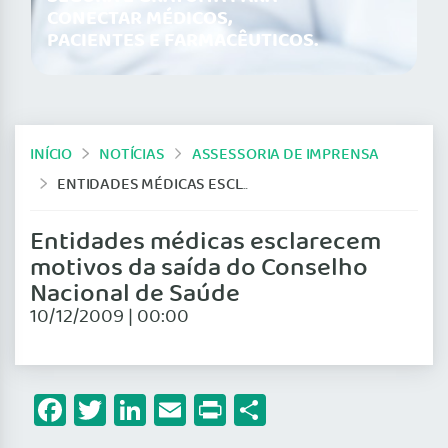
CONECTAR MÉDICOS,
PACIENTES E FARMACÊUTICOS.
INÍCIO
NOTÍCIAS
ASSESSORIA DE IMPRENSA
ENTIDADES MÉDICAS ESCLARECEM MOTIVOS DA SAÍDA DO CONSELHO NACIONAL DE SAÚDE
Entidades médicas esclarecem
motivos da saída do Conselho
Nacional de Saúde
10/12/2009 | 00:00
Facebook
Twitter
LinkedIn
Email
Print
Share