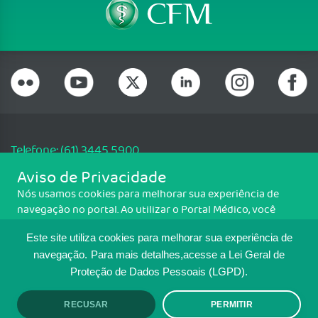
Telefone: (61) 3445 5900
Email: cfm@portalmedico.org.br
Aviso de Privacidade
SGAS 616, Conjunto D, Lote 115, L2 Sul, Brasília/DF - CEP: 70200-760 -
Nós usamos cookies para melhorar sua experiência de
CNPJ: 33.583.550/0001-30
navegação no portal. Ao utilizar o Portal Médico, você
Copyright CFM. Todos os direitos reservados.
concorda com a política de monitoramento de cookies.
Este site utiliza cookies para melhorar sua experiência de
Para ter mais informações sobre como isso é feito, acesse
MAPA DO SITE
Política de cookies
. Se você concorda, clique em ACEITO.
navegação.
Para mais detalhes,acesse a Lei Geral de
Proteção de Dados Pessoais (LGPD).
TRANSPARÊNCIA E PRESTAÇÃO DE
CONTAS
RECUSAR
PERMITIR
ACEITO