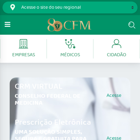
EMPRESAS
MÉDICOS
CIDADÃO
CRM VIRTUAL
CONSELHO FEDERAL DE
Acesse
MEDICINA
Prescrição Eletrônica
UMA SOLUÇÃO SIMPLES,
SEGURA E GRATUITA PARA
Acesse