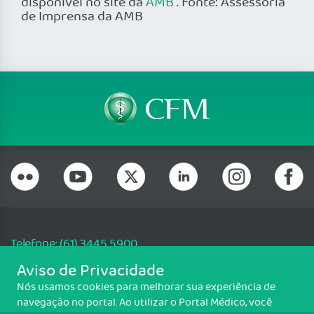
disponível no site da
AMB
. Fonte: Assessoria
de Imprensa da AMB
Telefone: (61) 3445 5900
Email: cfm@portalmedico.org.br
Aviso de Privacidade
SGAS 616, Conjunto D, Lote 115, L2 Sul, Brasília/DF - CEP: 70200-760 -
Nós usamos cookies para melhorar sua experiência de
CNPJ: 33.583.550/0001-30
navegação no portal. Ao utilizar o Portal Médico, você