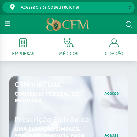
EMPRESAS
MÉDICOS
CIDADÃO
CRM VIRTUAL
CONSELHO FEDERAL DE
Acesse
MEDICINA
Prescrição Eletrônica
UMA SOLUÇÃO SIMPLES,
SEGURA E GRATUITA PARA
Acesse