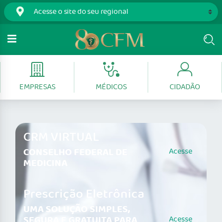
EMPRESAS
MÉDICOS
CIDADÃO
CRM VIRTUAL
CONSELHO FEDERAL DE
Acesse
MEDICINA
Prescrição Eletrônica
UMA SOLUÇÃO SIMPLES,
SEGURA E GRATUITA PARA
Acesse