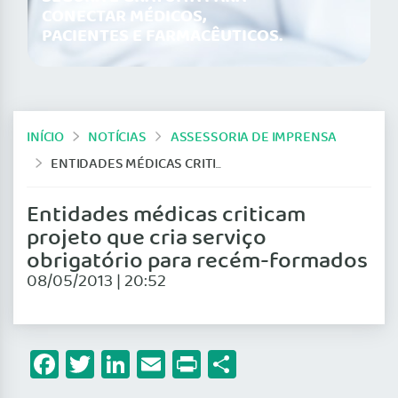
CONECTAR MÉDICOS,
PACIENTES E FARMACÊUTICOS.
INÍCIO
NOTÍCIAS
ASSESSORIA DE IMPRENSA
ENTIDADES MÉDICAS CRITICAM PROJETO QUE CRIA SERVIÇO OBRIGATÓRIO PARA RECÉM-FORMADOS
Entidades médicas criticam
projeto que cria serviço
obrigatório para recém-formados
08/05/2013 | 20:52
Facebook
Twitter
LinkedIn
Email
Print
Share