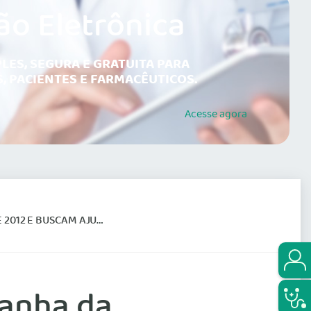
ão Eletrônica
LES, SEGURA E GRATUITA PARA
, PACIENTES E FARMACÊUTICOS.
Acesse
agora
ROJETO POR MAIS RECURSOS
anha da