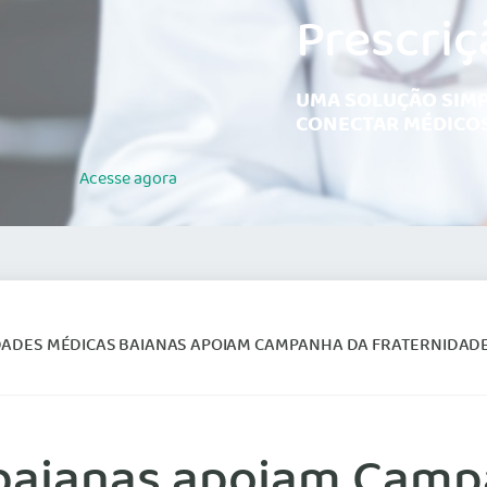
Prescriç
UMA SOLUÇÃO SIMP
CONECTAR MÉDICOS
Acesse
agora
ES MÉDICAS BAIANAS APOIAM CAMPANHA DA FRATERNIDADE 2012 E BUSCAM AJUDA PARA P
 baianas apoiam Camp