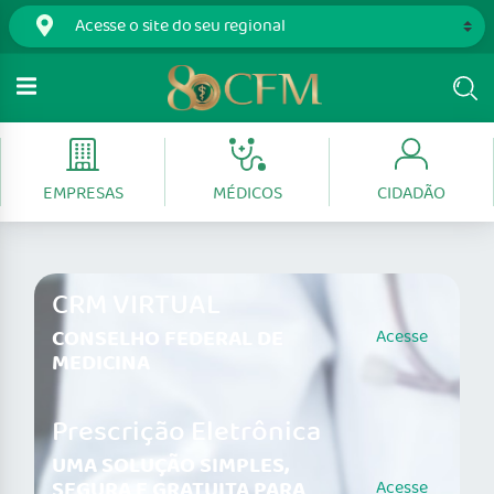
EMPRESAS
MÉDICOS
CIDADÃO
CRM VIRTUAL
CONSELHO FEDERAL DE
Acesse
MEDICINA
Prescrição Eletrônica
UMA SOLUÇÃO SIMPLES,
SEGURA E GRATUITA PARA
Acesse