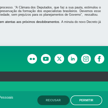
e processo. “A Câmara dos Deputados, que faz a sua pauta, estimulou o
preservação da formação dos especialistas brasileiros. Devemos esse
iedade, sem prejuízos para os planejamentos de Governo”, ressaltou.
ecem atentas aos próximos desdobramentos.
A minuta do novo Decreto já
RANSPARÊNCIA E PRESTAÇÃO DE CONTAS
olítica de monitoramento de
ACEITO
Pessoais
RECUSAR
PERMITIR