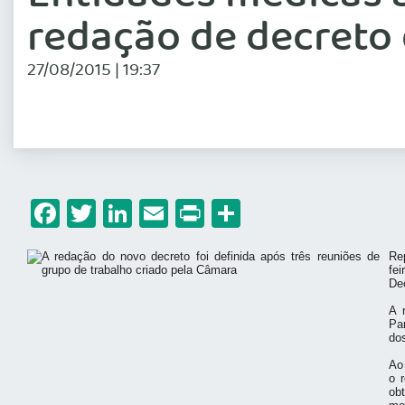
redação de decreto 
27/08/2015 | 19:37
Facebook
Twitter
LinkedIn
Email
Print
Share
Re
fe
De
A 
Pa
do
Ao
o 
ob