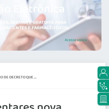
ão Eletrônica
LES, SEGURA E GRATUITA PARA
, PACIENTES E FARMACÊUTICOS.
Acesse
agora
DASTRO DE ESPECIALISTAS
entares nova