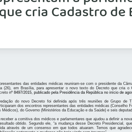
que cria Cadastro de 
presentantes das entidades médicas reuniram-se com o presidente da Câ
ira (26), em Brasília, para apresentar o novo texto do Decreto que cria o
creto
nº 8497/2015, publicado pela Presidência da República no início de agos
redação do novo Decreto foi definida após três reuniões de Grupo de T
rticiparam dos encontros representantes das entidades médicas (Conselho F
s Médicos), do Governo (Ministérios da Educação e da Saúde) e seis deputad
 receber a comitiva dos médicos e parlamentares que ajudou a definir a no
resultado obtido. Segundo ele, “a mudança desse Decreto Presidencial, qu
tida através de um consenso em que todos atuaram. Temos que agradecer 