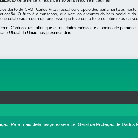
bilização certamente a mudança não teria vindo sem traumas”.
presidente do CFM, Carlos Vital, ressaltou o apoio dos parlamentares nest
Educação. O fruto é o consenso, que vem ao encontro do bem social e da 
, que colaboraram com um processo que teve como foco os interesses da soc
Governo. Contudo, ressaltou que as entidades médicas e a sociedade perman
Diário Oficial da União nos próximos dias.
rg.br
MAPA DO SITE
T
: 33.583.550/0001-30
o no portal. Ao utilizar o Portal Médico, você concorda com a p
ação.
Para mais detalhes,acesse a Lei Geral de Proteção de Dados 
Política de cookies
cesse
. Se você concorda, clique em ACEITO.