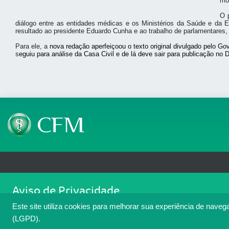
mo
O 
diálogo entre as entidades médicas e os Ministérios da Saúde e da 
resultado ao presidente Eduardo Cunha e ao trabalho de parlamentares
Para ele, a
nova redação aperfeiçoou o texto original divulgado pelo 
s
eguiu para análise da Casa Civil e de lá deve sair para publicação no 
Telefone: (61) 3445 5900
Email: cfm@portalmedico.o
Aviso de Privacidade
SGAS 616, Conjunto D, Lote 115, L2 Sul, Brasília/DF - CEP: 70200-760 - CNPJ
Nós usamos cookies para melhorar sua experiência de navegaçã
Copyright 2026 CFM. Todos os direitos reservados.
Este site utiliza cookies para melhorar sua experiência de naveg
cookies. Para ter mais informações sobre como isso é feito, a
(LGPD).