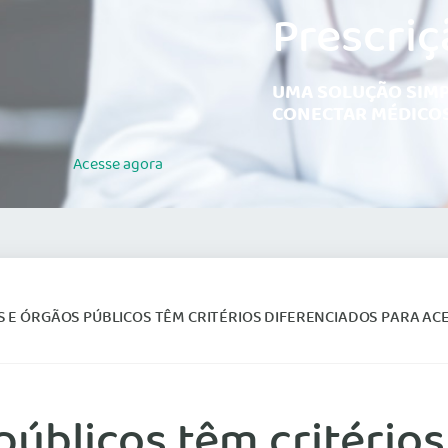
Prescriç
UMA SOLUÇÃO SIMP
CONECTAR MÉDICOS
Acesse
agora
 E ÓRGÃOS PÚBLICOS TÊM CRITÉRIOS DIFERENCIADOS PARA AC
públicos têm critério