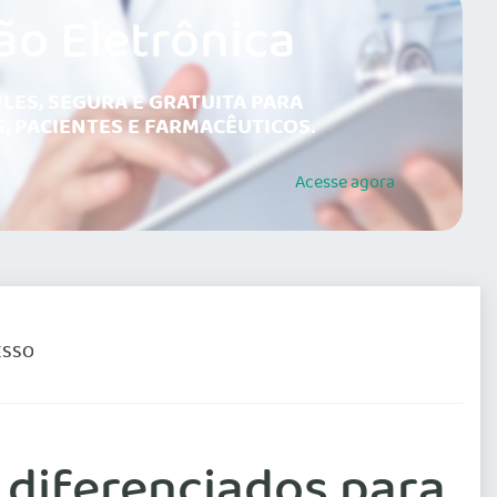
ão Eletrônica
LES, SEGURA E GRATUITA PARA
, PACIENTES E FARMACÊUTICOS.
Acesse
agora
ESSO
s diferenciados para