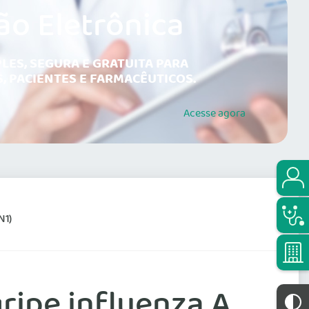
ão Eletrônica
LES, SEGURA E GRATUITA PARA
, PACIENTES E FARMACÊUTICOS.
Acesse
agora
N1)
ripe influenza A