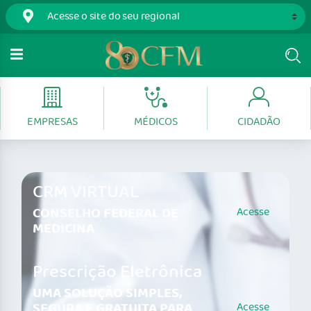
EMPRESAS
MÉDICOS
CIDADÃO
CRM VIRTUAL
CONSELHO FEDERAL DE
Acesse
MEDICINA
Prescrição Eletrônica
UMA SOLUÇÃO SIMPLES,
SEGURA E GRATUITA PARA
Acesse