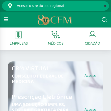
EMPRESAS
MÉDICOS
CIDADÃO
CRM VIRTUAL
CONSELHO FEDERAL DE
Acesse
MEDICINA
Prescrição Eletrônica
UMA SOLUÇÃO SIMPLES,
SEGURA E GRATUITA PARA
Acesse