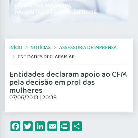
CONECTAR MÉDICOS,
PACIENTES E FARMACÊUTICOS.
INÍCIO
NOTÍCIAS
ASSESSORIA DE IMPRENSA
ENTIDADES DECLARAM APOIO AO CFM PELA DECISÃO EM PROL DAS MULHERES
Entidades declaram apoio ao CFM
pela decisão em prol das
mulheres
07/06/2013 | 20:38
Facebook
Twitter
LinkedIn
Email
Print
Share