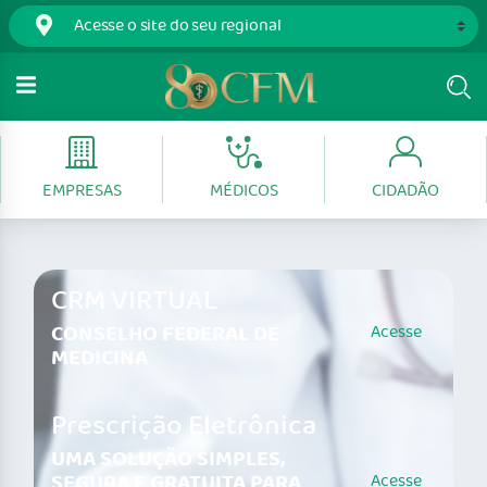
EMPRESAS
MÉDICOS
CIDADÃO
CRM VIRTUAL
CONSELHO FEDERAL DE
Acesse
MEDICINA
Prescrição Eletrônica
UMA SOLUÇÃO SIMPLES,
SEGURA E GRATUITA PARA
Acesse