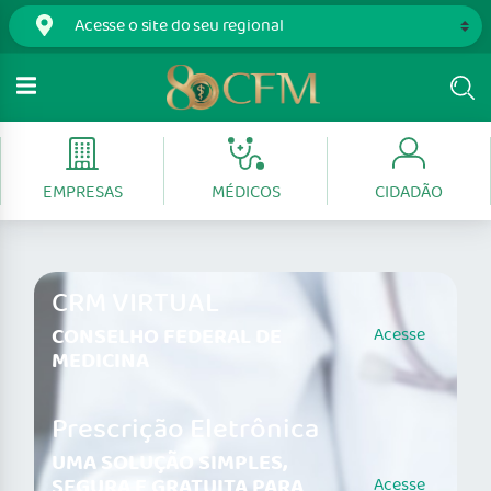
EMPRESAS
MÉDICOS
CIDADÃO
CRM VIRTUAL
CONSELHO FEDERAL DE
Acesse
MEDICINA
Prescrição Eletrônica
UMA SOLUÇÃO SIMPLES,
SEGURA E GRATUITA PARA
Acesse