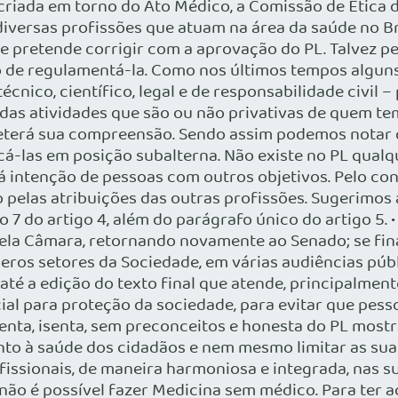
 criada em torno do Ato Médico, a Comissão de Ética
 diversas profissões que atuam na área da saúde no Br
e pretende corrigir com a aprovação do PL. Talvez pe
 de regulamentá-la. Como nos últimos tempos algun
cnico, científico, legal e de responsabilidade civil 
 das atividades que são ou não privativas de quem te
eterá sua compreensão. Sendo assim podemos notar 
á-las em posição subalterna. Não existe no PL qualqu
 intenção de pessoas com outros objetivos. Pelo cont
 pelas atribuições das outras profissões. Sugerimos a
afo 7 do artigo 4, além do parágrafo único do artigo 
pela Câmara, retornando novamente ao Senado; se fi
eros setores da Sociedade, em várias audiências púb
até a edição do texto final que atende, principalmente
ial para proteção da sociedade, para evitar que pe
enta, isenta, sem preconceitos e honesta do PL mostr
nto à saúde dos cidadãos e nem mesmo limitar as suas
ssionais, de maneira harmoniosa e integrada, nas sua
 não é possível fazer Medicina sem médico. Para ter a