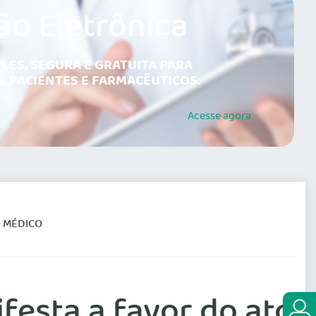
ão Eletrônica
LES, SEGURA E GRATUITA PARA
, PACIENTES E FARMACÊUTICOS.
Acesse
agora
O MÉDICO
festa a favor do ato