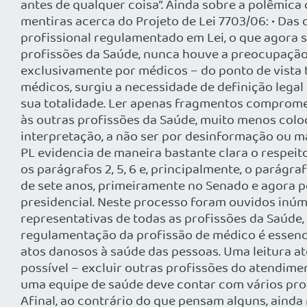
antes de qualquer coisa”. Ainda sobre a polêmica
mentiras acerca do Projeto de Lei 7703/06: • Das
profissional regulamentado em Lei, o que agora s
profissões da Saúde, nunca houve a preocupação
exclusivamente por médicos – do ponto de vista té
médicos, surgiu a necessidade de definição legal
sua totalidade. Ler apenas fragmentos comprom
às outras profissões da Saúde, muito menos coloc
interpretação, a não ser por desinformação ou má
PL evidencia de maneira bastante clara o respeito
os parágrafos 2, 5, 6 e, principalmente, o parágr
de sete anos, primeiramente no Senado e agora 
presidencial. Neste processo foram ouvidos inúm
representativas de todas as profissões da Saúde, 
regulamentação da profissão de médico é essenc
atos danosos à saúde das pessoas. Uma leitura at
possível – excluir outras profissões do atendime
uma equipe de saúde deve contar com vários profi
Afinal, ao contrário do que pensam alguns, ainda