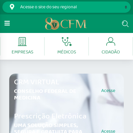
EMPRESAS
MÉDICOS
CIDADÃO
CRM VIRTUAL
CONSELHO FEDERAL DE
Acesse
MEDICINA
Prescrição Eletrônica
UMA SOLUÇÃO SIMPLES,
SEGURA E GRATUITA PARA
Acesse