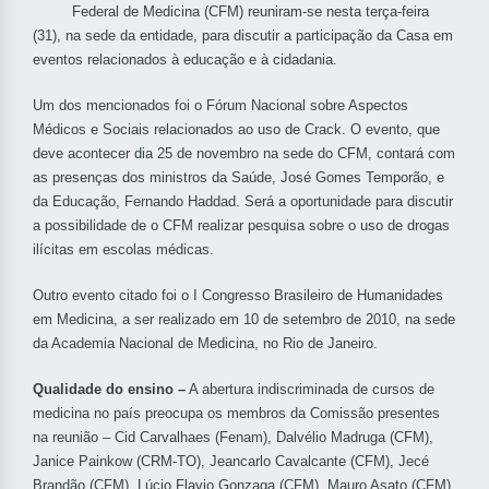
Federal de Medicina (CFM) reuniram-se nesta terça-feira
(31), na sede da entidade, para discutir a participação da Casa em
eventos relacionados à educação e à cidadania.
Um dos mencionados foi o Fórum Nacional sobre Aspectos
Médicos e Sociais relacionados ao uso de Crack. O evento, que
deve acontecer dia 25 de novembro na sede do CFM, contará com
as presenças dos ministros da Saúde, José Gomes Temporão, e
da Educação, Fernando Haddad. Será a oportunidade para discutir
a possibilidade de o CFM realizar pesquisa sobre o uso de drogas
ilícitas em escolas médicas.
Outro evento citado foi o I Congresso Brasileiro de Humanidades
em Medicina, a ser realizado em 10 de setembro de 2010, na sede
da Academia Nacional de Medicina, no Rio de Janeiro.
Qualidade do ensino –
A abertura indiscriminada de cursos de
medicina no país preocupa os membros da Comissão presentes
na reunião – Cid Carvalhaes (Fenam), Dalvélio Madruga (CFM),
Janice Painkow (CRM-TO), Jeancarlo Cavalcante (CFM), Jecé
Brandão (CFM), Lúcio Flavio Gonzaga (CFM), Mauro Asato (CFM)