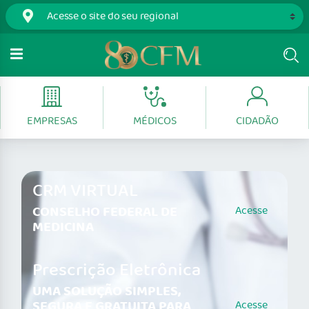
EMPRESAS
MÉDICOS
CIDADÃO
CRM VIRTUAL
CONSELHO FEDERAL DE
Acesse
MEDICINA
Prescrição Eletrônica
UMA SOLUÇÃO SIMPLES,
SEGURA E GRATUITA PARA
Acesse