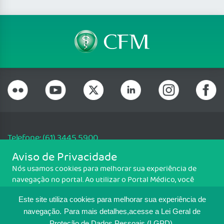
Telefone: (61) 3445 5900
Email: cfm@portalmedico.org.br
Aviso de Privacidade
SGAS 616, Conjunto D, Lote 115, L2 Sul, Brasília/DF - CEP: 70200-760 -
Nós usamos cookies para melhorar sua experiência de
CNPJ: 33.583.550/0001-30
navegação no portal. Ao utilizar o Portal Médico, você
Copyright CFM. Todos os direitos reservados.
concorda com a política de monitoramento de cookies.
Este site utiliza cookies para melhorar sua experiência de
Para ter mais informações sobre como isso é feito, acesse
MAPA DO SITE
Política de cookies
. Se você concorda, clique em ACEITO.
navegação.
Para mais detalhes,acesse a Lei Geral de
Proteção de Dados Pessoais (LGPD).