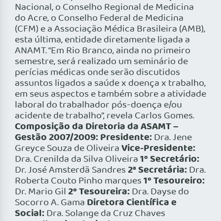
Nacional, o Conselho Regional de Medicina
do Acre, o Conselho Federal de Medicina
(CFM) e a Associação Médica Brasileira (AMB),
esta última, entidade diretamente ligada a
ANAMT. “Em Rio Branco, ainda no primeiro
semestre, será realizado um seminário de
perícias médicas onde serão discutidos
assuntos ligados a saúde x doença x trabalho,
em seus aspectos e também sobre a atividade
laboral do trabalhador pós-doença e/ou
acidente de trabalho”, revela Carlos Gomes.
Composição da Diretoria da ASAMT –
Gestão 2007/2009:
Presidente:
Dra. Jene
Vice-Presidente:
Greyce Souza de Oliveira
1º Secretário:
Dra. Crenilda da Silva Oliveira
2ª Secretária:
Dr. José Amsterdã Sandres
Dra.
1º Tesoureiro:
Roberta Couto Pinho marques
2º Tesoureira:
Dr. Mario Gil
Dra. Dayse do
Diretora Científica e
Socorro A. Gama
Social:
Dra. Solange da Cruz Chaves