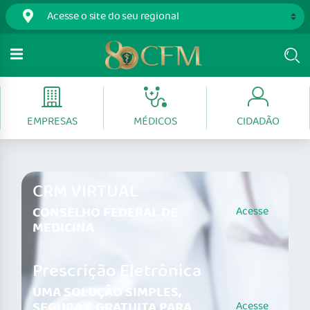
EMPRESAS
MÉDICOS
CIDADÃO
CRM VIRTUAL
CONSELHO FEDERAL DE
Acesse
MEDICINA
Prescrição Eletrônica
UMA SOLUÇÃO SIMPLES,
SEGURA E GRATUITA PARA
Acesse