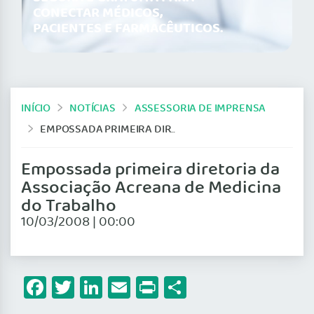
CONECTAR MÉDICOS,
PACIENTES E FARMACÊUTICOS.
INÍCIO
NOTÍCIAS
ASSESSORIA DE IMPRENSA
EMPOSSADA PRIMEIRA DIRETORIA DA ASSOCIAÇÃO ACREANA DE MEDICINA DO TRABALHO
Empossada primeira diretoria da
Associação Acreana de Medicina
do Trabalho
10/03/2008 | 00:00
Facebook
Twitter
LinkedIn
Email
Print
Share