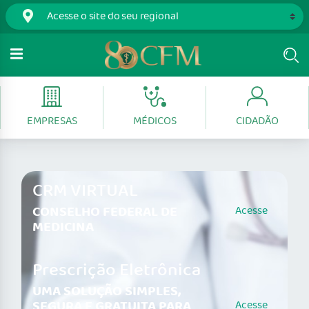
EMPRESAS
MÉDICOS
CIDADÃO
CRM VIRTUAL
CONSELHO FEDERAL DE
Acesse
MEDICINA
Prescrição Eletrônica
UMA SOLUÇÃO SIMPLES,
SEGURA E GRATUITA PARA
Acesse