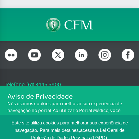
Telefone: (61) 3445 5900
Email: cfm@portalmedico.org.br
Aviso de Privacidade
SGAS 616, Conjunto D, Lote 115, L2 Sul, Brasília/DF - CEP: 70200-760 -
Nós usamos cookies para melhorar sua experiência de
CNPJ: 33.583.550/0001-30
navegação no portal. Ao utilizar o Portal Médico, você
Copyright CFM. Todos os direitos reservados.
concorda com a política de monitoramento de cookies.
Este site utiliza cookies para melhorar sua experiência de
Para ter mais informações sobre como isso é feito, acesse
MAPA DO SITE
Política de cookies
. Se você concorda, clique em ACEITO.
navegação.
Para mais detalhes,acesse a Lei Geral de
Proteção de Dados Pessoais (LGPD).