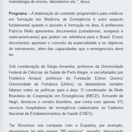
metodologia de ensino, laboratórios etc.”, disse.
Programa
– A elaboração do conteúdo programático para médicos
em formação em Medicina de Emergência é outro aspecto
fundamental quando o assunto é formação na área. A professora
Patrícia Mello apresentou documentos (canadenses, europeus e
norte-americanos) que podem ser referência para o Brasil. Esses
documentos apontam o conceito da especialidade e os objetivos
do treinamento, além das capacidades que o emergencista deve
ter.
Sob coordenação de Sérgio Amantéa, professor da Universidade
Federal de Ciências da Saúde de Porto Alegre, e secretariados por
Frederico Arnaud, professor da Fundação Edson Queiroz
Universidade de Fortaleza (Unifor), os debatedores também
falaram sobre as políticas para a área. O coordenador da Rede
Brasileira de Cooperação em Emergências (RBCE), Armando de
Negri, destacou o cenário brasileiro, que conta com apenas 371
serviços hospitalares de emergência cadastrados no Cadastro
Nacional de Estabelecimentos de Saúde (CNES).
“Se fôssemos nos comparar com a Espanha, por exemplo,
deveríamos ter pelo menos 780 serviços”, ressalta, destacando