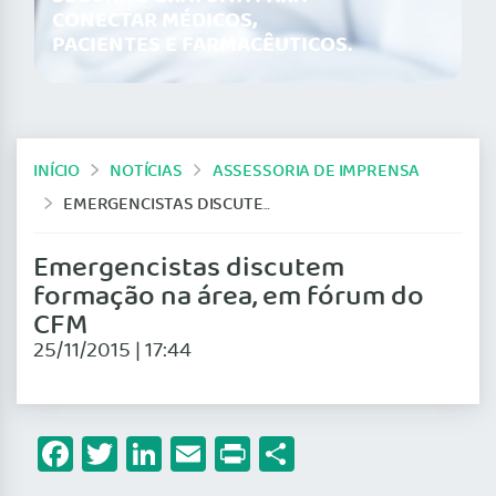
CONECTAR MÉDICOS,
PACIENTES E FARMACÊUTICOS.
INÍCIO
NOTÍCIAS
ASSESSORIA DE IMPRENSA
EMERGENCISTAS DISCUTEM FORMAÇÃO NA ÁREA, EM FÓRUM DO CFM
Emergencistas discutem
formação na área, em fórum do
CFM
25/11/2015 | 17:44
Facebook
Twitter
LinkedIn
Email
Print
Share