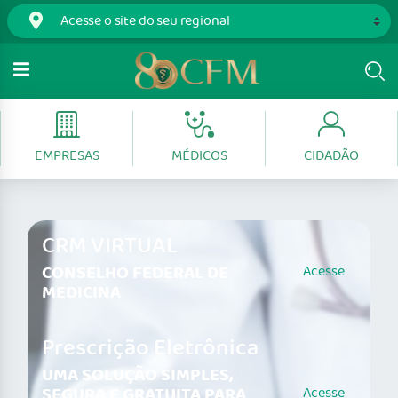
EMPRESAS
MÉDICOS
CIDADÃO
CRM VIRTUAL
CONSELHO FEDERAL DE
Acesse
MEDICINA
Prescrição Eletrônica
UMA SOLUÇÃO SIMPLES,
SEGURA E GRATUITA PARA
Acesse