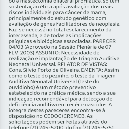
ou a mastectomia bilateral profilática, só têm
sustentação ética após avaliação dos reais
riscos individuais para câncer de mama,
principalmente do estudo genético com
avaliação de genes facilitadores da neoplasia.
Faz-se necessário total esclarecimento da
interessada, e de todas as implicações
psíquicas e biológicas associadas. PARECER
04/03 (Aprovado na Sessão Plenária de 07-
FEV-2003) ASSUNTO: Necessidade de
realização e implantação de Triagem Auditiva
Neonatal Universal. RELATOR DE VISTAS:
Cons. Sílvio Porto de Oliveira. EMENTA: Assim
como o teste do pezinho, o teste da Triagem
Auditiva Neonatal Universal (teste do
ouvidinho) é um método preventivo
estabelecido na prática médica, sendo a sua
indicação recomendável para detecção de
deficiência auditiva em recém-nascidos. A
íntegra destes pareceres encontra-se à
disposição no CEDOC/CREMEB. As
solicitações podem ser feitas através do
telefone (71) 245-5200, do fax (71) 245-5751,