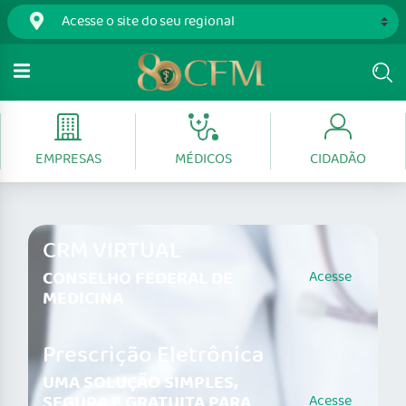
EMPRESAS
MÉDICOS
CIDADÃO
CRM VIRTUAL
CONSELHO FEDERAL DE
Acesse
MEDICINA
Prescrição Eletrônica
UMA SOLUÇÃO SIMPLES,
SEGURA E GRATUITA PARA
Acesse