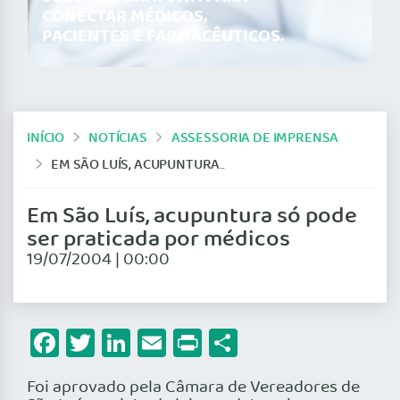
CONECTAR MÉDICOS,
PACIENTES E FARMACÊUTICOS.
INÍCIO
NOTÍCIAS
ASSESSORIA DE IMPRENSA
EM SÃO LUÍS, ACUPUNTURA SÓ PODE SER PRATICADA POR MÉDICOS
Em São Luís, acupuntura só pode
ser praticada por médicos
19/07/2004 | 00:00
Facebook
Twitter
LinkedIn
Email
Print
Share
Foi aprovado pela Câmara de Vereadores de