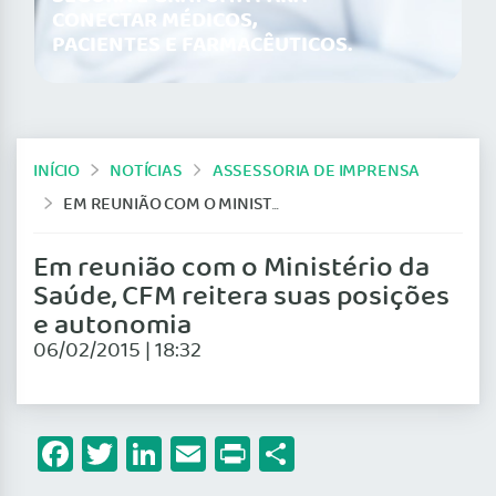
CONECTAR MÉDICOS,
PACIENTES E FARMACÊUTICOS.
INÍCIO
NOTÍCIAS
ASSESSORIA DE IMPRENSA
EM REUNIÃO COM O MINISTÉRIO DA SAÚDE, CFM REITERA SUAS POSIÇÕES E AUTONOMIA
Em reunião com o Ministério da
Saúde, CFM reitera suas posições
e autonomia
06/02/2015 | 18:32
Facebook
Twitter
LinkedIn
Email
Print
Share