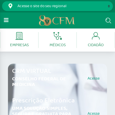
EMPRESAS
MÉDICOS
CIDADÃO
CRM VIRTUAL
CONSELHO FEDERAL DE
Acesse
MEDICINA
Prescrição Eletrônica
UMA SOLUÇÃO SIMPLES,
SEGURA E GRATUITA PARA
Acesse