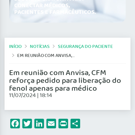
CONECTAR MÉDICOS,
PACIENTES E FARMACÊUTICOS.
INÍCIO
NOTÍCIAS
SEGURANÇA DO PACIENTE
EM REUNIÃO COM ANVISA, CFM REFORÇA PEDIDO PARA LIBERAÇÃO DO FENOL APENAS PARA MÉDICO
Em reunião com Anvisa, CFM
reforça pedido para liberação do
fenol apenas para médico
11/07/2024 | 18:14
Facebook
Twitter
LinkedIn
Email
Print
Share