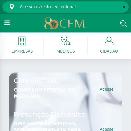
EMPRESAS
MÉDICOS
CIDADÃO
CRM VIRTUAL
CONSELHO FEDERAL DE
Acesse
MEDICINA
Prescrição Eletrônica
UMA SOLUÇÃO SIMPLES,
SEGURA E GRATUITA PARA
Acesse